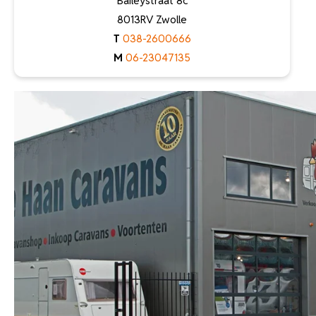
Baileystraat 8c
8013RV Zwolle
T
038-2600666
M
06-23047135