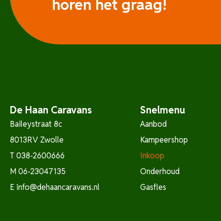
horen het graag!
De Haan Caravans
Snelmenu
Baileystraat 8c
Aanbod
8013RV Zwolle
Kampeershop
T
038-2600666
Inkoop
M
06-23047135
Onderhoud
E
info@dehaancaravans.nl
Gasfles