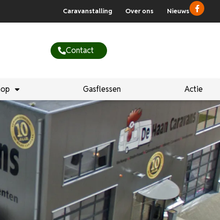
Caravanstalling
Over ons
Nieuws
Contact
hop
Gasflessen
Actie