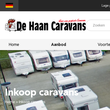
Lage 
Home
Aanbod
Voorte
Inkoop caravans
Home
»
Inkoop caravans