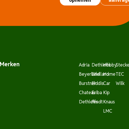
opnemen
aanvrag
Merken
Adria
Dethleffs
Hobby
Steck
Beyerland
Eifelland
Home
TEC
Burstner
Elddis
Car
Wilk
Chateau
Eriba
Kip
Dethleffs
Fendt
Knaus
LMC