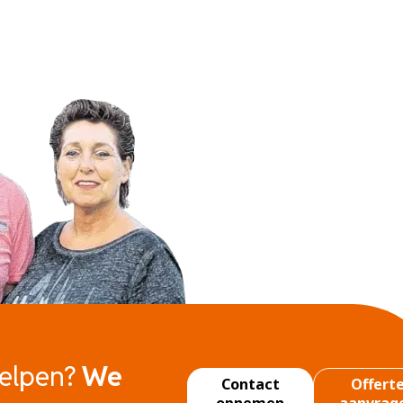
helpen?
We
Contact
Offert