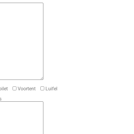
ilet
Voortent
Luifel
s