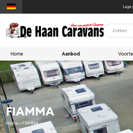
Lage 
Home
Aanbod
Voorte
FIAMMA
Home
»
FIAMMA