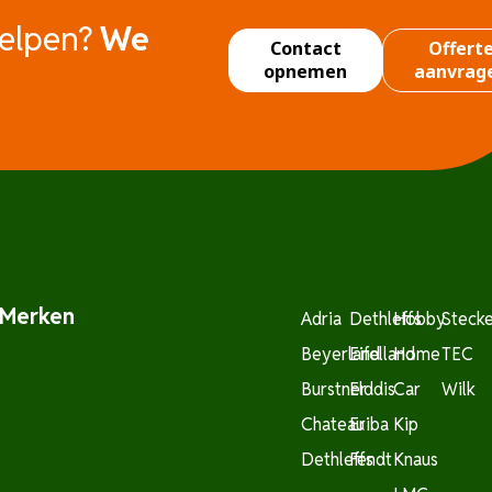
helpen?
We
Contact
Offert
opnemen
aanvrag
Merken
Adria
Dethleffs
Hobby
Steck
Beyerland
Eifelland
Home
TEC
Burstner
Elddis
Car
Wilk
Chateau
Eriba
Kip
Dethleffs
Fendt
Knaus