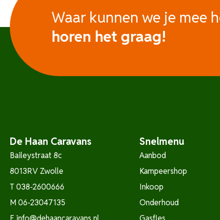
Waar kunnen we je mee 
horen het graag!
De Haan Caravans
Snelmenu
Baileystraat 8c
Aanbod
8013RV Zwolle
Kampeershop
T
038-2600666
Inkoop
M
06-23047135
Onderhoud
E
info@dehaancaravans.nl
Gasfles