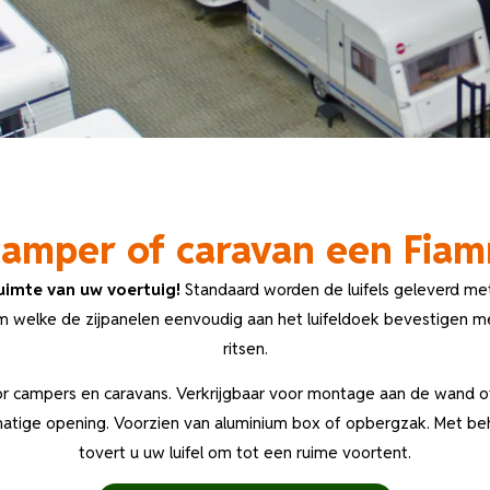
amper of caravan een Fiamm
uimte van uw voertuig!
Standaard worden de luifels geleverd met 
m welke de zijpanelen eenvoudig aan het luifeldoek bevestigen me
ritsen.
or campers en caravans. Verkrijgbaar voor montage aan de wand of
matige opening. Voorzien van aluminium box of opbergzak. Met be
tovert u uw luifel om tot een ruime voortent.