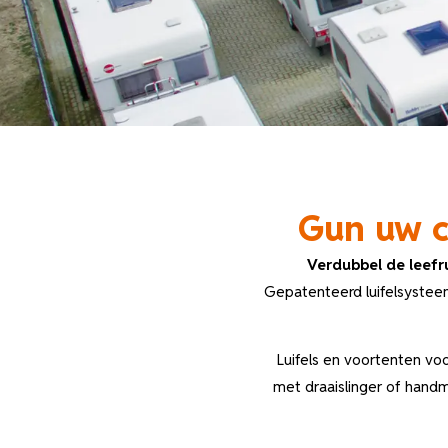
Gun uw c
Verdubbel de leefr
Gepatenteerd luifelsystee
Luifels en voortenten vo
met draaislinger of hand