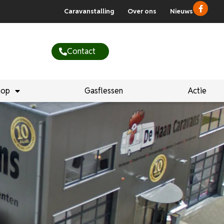
Caravanstalling
Over ons
Nieuws
Contact
hop
Gasflessen
Actie