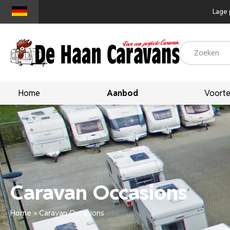
Lage 
Home
Aanbod
Voorte
Caravan Occasions
Home
»
Caravan Occasions