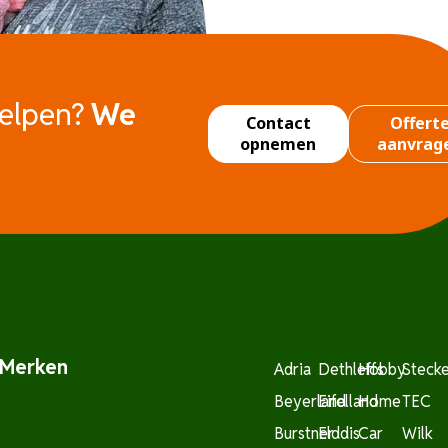
helpen?
We
Contact
Offert
opnemen
aanvrag
Merken
Adria
Dethleffs
Hobby
Steck
Beyerland
Eifelland
Home
TEC
Burstner
Elddis
Car
Wilk