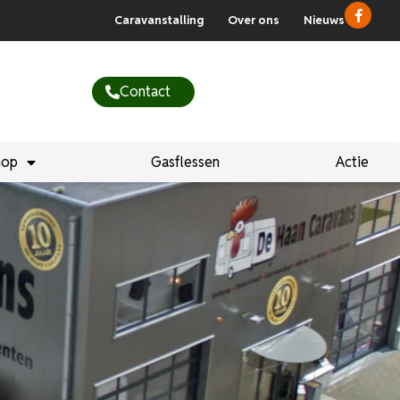
Caravanstalling
Over ons
Nieuws
Contact
hop
Gasflessen
Actie